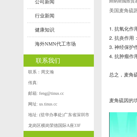
締納斯國際貿
公司新闻
美国麦角硫
行业新闻
1. 抗氧化作
健康知识
2. 抗炎
海外NMN代工市场
3. 神经
4. 抗肿
联系我们
联系：周文瀚
总之，麦角
传真:
邮箱:
feng@tinus.cc
​麦角硫因的
网址: us.tinus.cc
地址: (驻华办事处)广东省深圳市
龙岗区横岗荣德国际A座33F