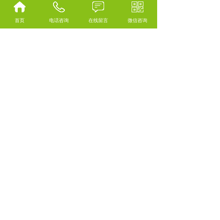
2025
槲皮素保健品对肺部健康群体
首页
电话咨询
在线留言
微信咨询
的作用探析，海外保健品代工
08-10
为你讲解
AKK 菌，减肥界的
2025
AKK 菌，减肥界的新宠还是智
商税？ 海外进口保健品代工厂
08-09
为
查看更多
手机：
13510909015
邮箱：
feng@tinus.cc
地址：(驻华办事处)广东省深
圳市龙岗区横岗荣德国际A座